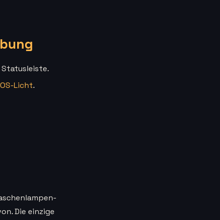
rbung
 Statusleiste.
OS-Licht
.
e Taschenlampen-
n. Die einzige