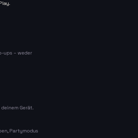
Play.
p-ups – weder
f deinem Gerät.
rben, Partymodus