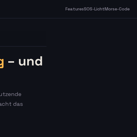
Features
SOS-Licht
Morse-Code
g
– und
dutzende
acht das