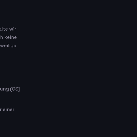
lte wir
ch keine
eweilige
gung (OS)
r einer