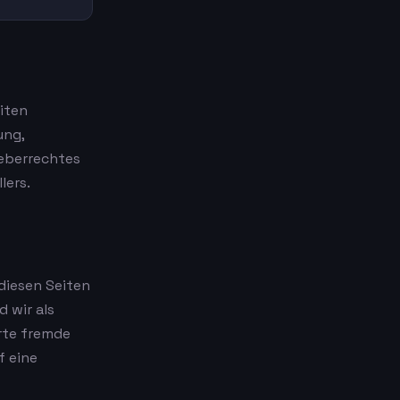
eiten
ung,
heberrechtes
lers.
 diesen Seiten
 wir als
erte fremde
f eine