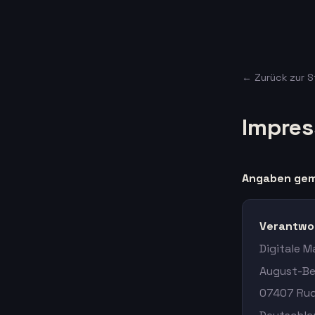
← Zurück zur S
Impre
Angaben gem
Verantwor
Digitale 
August-Be
07407 Rud